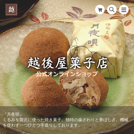
『伊那のまゆ』
『月夜唄』
『お蔵米』
昭和30年代に当店が創作した欧風和菓子。ホイップクリームをもな
くるみを贅沢に使った焼き菓子。独特の歯ざわりと香ばしさ。機械
こおりもちと餅粉をブレンドした餅ようかん。モチッとした食感と
か皮に詰め、チョコレートでコーティング。
を使わず一つひとつ手造りしております。
素材の風味が見事に調和した銘菓。